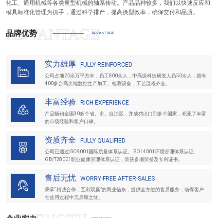
化工、通用机械等各类重型机械的轴系传动。产品品种较多，我们以快速反应和
模具标准化管理为抓手，通过科学排产，提高换型效率，确保交付和品质。
品牌优势
ADVANTAGE
实力雄厚
FULLY REINFORCED
公司占地20余万平方米，员工800余人，中高级科技研发人员50余人，拥有
400多台高尖端数控生产加工、检测设备，工艺流程齐全。
丰富经验
RICH EXPERIENCE
产品畅销全国30多个省、市、自治区，并成功出口到多个国家，积累了丰富
的市场经验和客户口碑。
资质齐全
FULLY QUALIFIED
公司已通过ISO9001国际质量体系认证、ISO14001环境管理体系认证、
GB/T28001职业健康管理体系认证，荣获多项荣誉及专利证书。
售后无忧
WORRY-FREE AFTER-SALES
秉承“精诚合作，互利双赢”的商业信条，提供全方位的售后服务，确保客户
在使用过程中无后顾之忧。