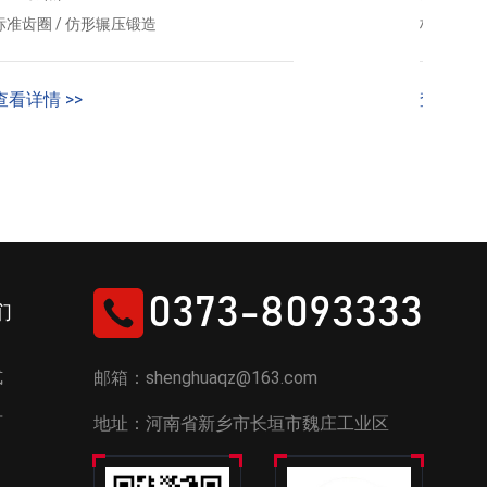
标准齿圈 / 仿形辗压锻造
标准齿圈 
查看详情 >>
查看详情 
0373-8093333
们
式
邮箱：shenghuaqz@163.com
言
地址：河南省新乡市长垣市魏庄工业区