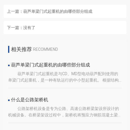
上一篇：
葫芦单梁门式起重机的由哪些部分组成
下一篇：
没有了
相关推荐
RECOMMEND
葫芦单梁门式起重机的由哪些部分组成
葫芦单梁门式起重机是与CD、MD型电动葫芦配到使用的
单梁门式起重机，是一种有轨运行的中小型起重机。 根据结构
形式的不同可分为全包厢龙门，上包下花龙门和全花架龙门起重
机。其主要由金属结构、机械和电气三大部分构成。此设备适用
于工厂、铁路货场、港口码头、水电站等地。根据操作方时的不
什么是公路架桥机
同，可分为室内操纵和地面操控两种形式。其适用起重量为3-
公路架桥机设备是专为公路、高速公路桥梁架设所设计的
32吨，适用跨度为12-50米，工作环境温度为-20℃至+40℃之
机械设备。在桥梁架设过程中，架桥机将预应力钢筋混凝土梁片
间。
提起，通过实现过孔，喂梁的架桥步骤，将梁片运送至预制好的
桥墩上放下，以保证桥架工程安全，效率高的完成。公路架桥机