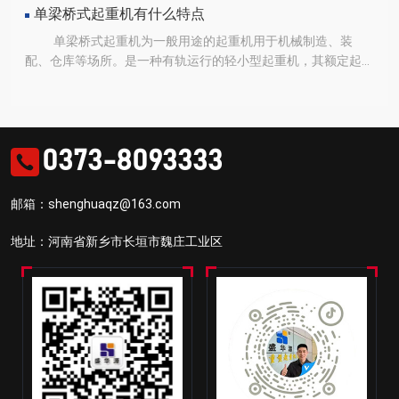
主要由主梁，前中后支腿，辅助托架，上横梁，起重天车，横移
单梁桥式起重机有什么特点
轨道，液压机电气系统等组成。公路架桥机与一般意义的起重机
单梁桥式起重机为一般用途的起重机用于机械制造、装
有很大的不同，安全稳定性较高。
配、仓库等场所。是一种有轨运行的轻小型起重机，其额定起重
量为1-20吨，工作级别为A3-A5，工作环境温度从-25℃至+40℃
之间。可分为地面和室内操控两种形式。该设备具有结构合理、
整机刚性强、体积小、结构紧凑、重量轻、外形美观、操作、维
修方便的特点。
0373-8093333
邮箱：shenghuaqz@163.com
地址：河南省新乡市长垣市魏庄工业区